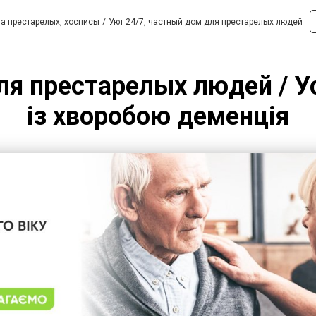
а престарелых, хосписы
Уют 24/7, частный дом для престарелых людей
ля престарелых людей / У
із хворобою деменція