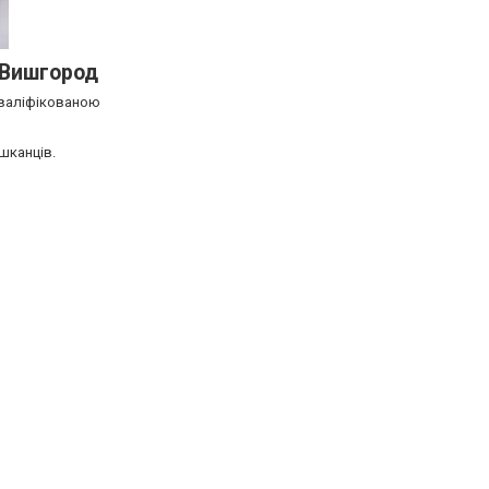
 Вишгород
кваліфікованою
шканців.