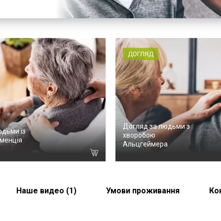
ДОГЛЯД
Догляд за людьми з
юдьми із
хворобою
менція
Альцгеймера
Наше видео (1)
Умови проживання
Ко