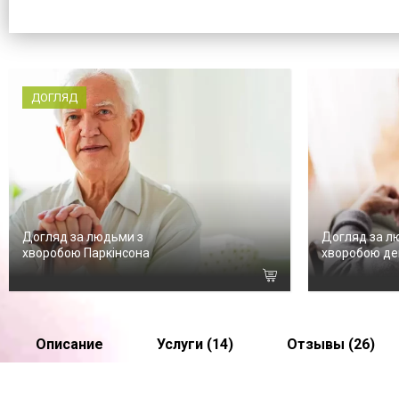
ДОГЛЯД
Догляд за людьми з
Догляд за л
хворобою Паркінсона
хворобою де
Описание
Услуги (14)
Отзывы (26)